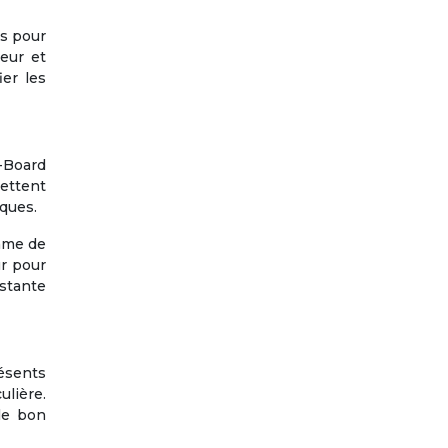
és pour
eur et
ier les
-Board
ettent
ques.
mme de
ur pour
stante
ésents
ulière.
 le bon