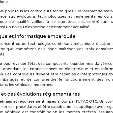
ique.
ale pour tous les contrôleurs techniques. Elle permet de main
ace aux évolutions technologiques et réglementaires du s
que de qualité veillera à ce que tous ses contrôleurs s
insi un niveau d’expertise constamment actualisé.
ique et informatique embarquée
concentrés de technologie, combinant mécanique, électroni
chnique compétent doit donc maîtriser ces trois domaine
ts.
pour évaluer l’état des composants traditionnels du véhicul
s. Cependant, les connaissances en électronique et en infor
s. Les contrôleurs doivent être capables d’interpréter les 
c embarqués et de comprendre le fonctionnement des no
dans les véhicules modernes.
et des évolutions réglementaires
finies et régulièrement mises à jour par l’UTAC OTC. Un con
ser ces procédures et être capable de les appliquer avec rig
ue véhicule est contrôlé selon les mêmes critères, assuran