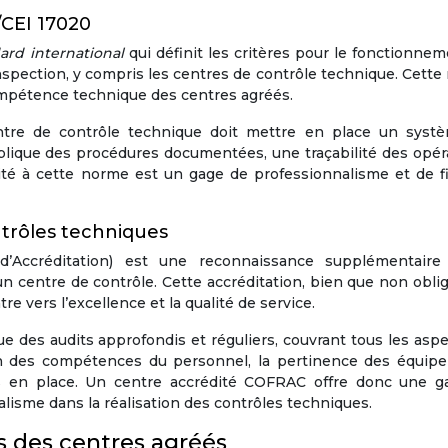
CEI 17020
ard international
qui définit les critères pour le fonctionne
inspection, y compris les centres de contrôle technique. Cett
 compétence technique des centres agréés.
tre de contrôle technique doit mettre en place un syst
plique des procédures documentées, une traçabilité des opér
ité à cette norme est un gage de professionnalisme et de fi
trôles techniques
d’Accréditation) est une reconnaissance supplémentaire
n centre de contrôle. Cette accréditation, bien que non oblig
 vers l’excellence et la qualité de service.
 des audits approfondis et réguliers, couvrant tous les asp
cation des compétences du personnel, la pertinence des équi
es en place. Un centre accrédité COFRAC offre donc une ga
alisme dans la réalisation des contrôles techniques.
 des centres agréés