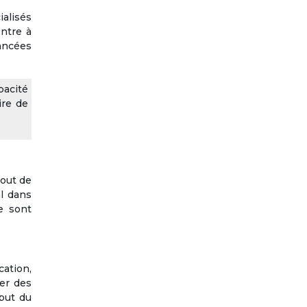
ialisés
ntre à
ancées
pacité
ire de
tout de
l dans
e sont
cation,
uer des
ébut du