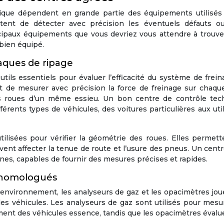
hnique dépendent en grande partie des équipements utilisés 
tent de détecter avec précision les éventuels défauts o
incipaux équipements que vous devriez vous attendre à trouv
bien équipé.
aques de ripage
tils essentiels pour évaluer l’efficacité du système de frei
 de mesurer avec précision la force de freinage sur chaque
les roues d’un même essieu. Un bon centre de contrôle tec
érents types de véhicules, des voitures particulières aux util
tilisées pour vérifier la géométrie des roues. Elles permet
ent affecter la tenue de route et l’usure des pneus. Un cent
es, capables de fournir des mesures précises et rapides.
s homologués
 l’environnement, les analyseurs de gaz et les opacimètres jo
des véhicules. Les analyseurs de gaz sont utilisés pour mesu
ent des véhicules essence, tandis que les opacimètres évalu