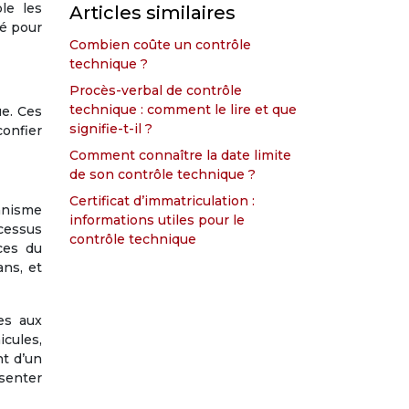
le les
Articles similaires
té pour
Combien coûte un contrôle
technique ?
e
Procès-verbal de contrôle
technique : comment le lire et que
ue. Ces
signifie-t-il ?
confier
Comment connaître la date limite
de son contrôle technique ?
Certificat d’immatriculation :
anisme
informations utiles pour le
cessus
contrôle technique
ces du
ans, et
es aux
icules,
nt d’un
senter