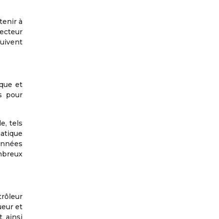
tenir à
ecteur
uivent
que et
s pour
e, tels
matique
données
mbreux
trôleur
ueur et
t ainsi