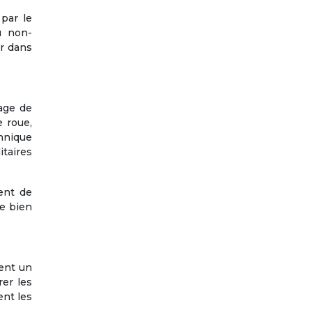
par le
u non-
er dans
nage de
 roue,
hnique
itaires
tent de
re bien
uent un
rer les
ent les