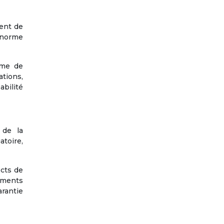
ment de
e norme
ème de
ations,
abilité
 de la
atoire,
ects de
pements
rantie