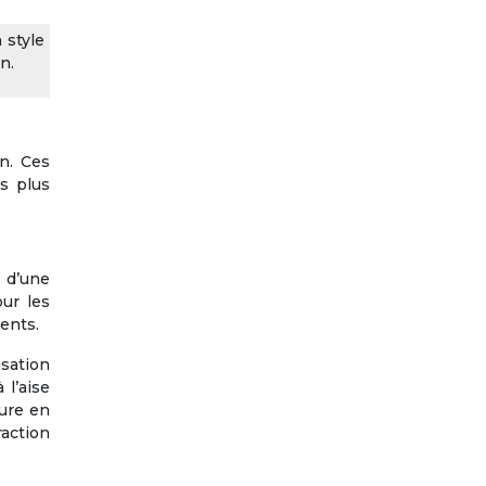
 style
n.
en. Ces
s plus
r d’une
ur les
ents.
isation
 l’aise
dure en
action