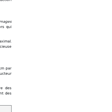
mages
ors qui
aximal.
écieuse
km par
ducteur
re des
nt des