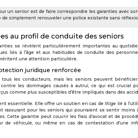
ur un senior est de faire correspondre les garanties avec son
que de simplement renouveler une police existante sans réflexio
es au profil de conduite des seniors
anties se révèlent particulièrement importantes au quotidi
ues liés à l’âge et aux habitudes de conduite des personne
éritent une attention particulière.
otection juridique renforcée
ur tous les conducteurs, mais les seniors peuvent bénéficie
 contre les dommages causés à autrui, ce qui est crucial po
rçus comme plus susceptibles d’être impliqués dans des accid
 essentielle. Elle offre un soutien en cas de litige lié à l’util
t rassurant pour les seniors qui pourraient se sentir moins à
s. Cette garantie peut couvrir les frais d’avocat et de procé
ur de véhicule, ou même en cas de contestation d’une infr