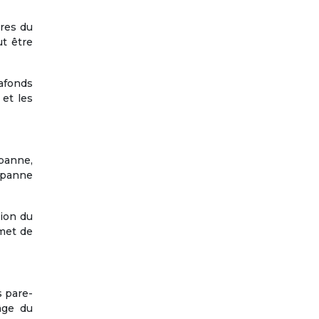
ures du
ut être
lafonds
 et les
 panne,
e panne
ion du
met de
s pare-
âge du