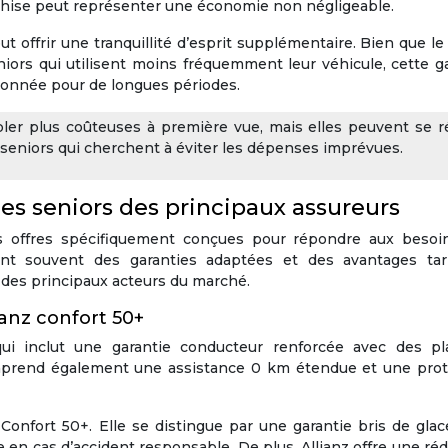
anchise peut représenter une économie non négligeable.
 offrir une tranquillité d’esprit supplémentaire. Bien que le
iors qui utilisent moins fréquemment leur véhicule, cette g
ationnée pour de longues périodes.
ler plus coûteuses à première vue, mais elles peuvent se r
seniors qui cherchent à éviter les dépenses imprévues.
les seniors des principaux assureurs
 offres spécifiquement conçues pour répondre aux besoi
nt souvent des garanties adaptées et des avantages tarif
des principaux acteurs du marché.
ianz confort 50+
qui inclut une garantie conducteur renforcée avec des pl
omprend également une assistance 0 km étendue et une prot
Confort 50+. Elle se distingue par une garantie bris de gla
e en cas d’accident responsable. De plus, Allianz offre une ré