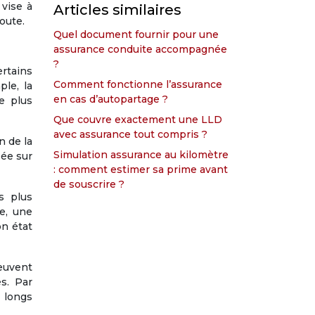
 vise à
Articles similaires
route.
Quel document fournir pour une
assurance conduite accompagnée
?
ertains
Comment fonctionne l’assurance
le, la
en cas d’autopartage ?
e plus
Que couvre exactement une LLD
avec assurance tout compris ?
n de la
Simulation assurance au kilomètre
sée sur
: comment estimer sa prime avant
de souscrire ?
s plus
e, une
on état
euvent
es. Par
 longs