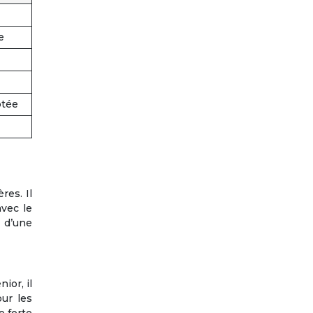
e
ptée
res. Il
vec le
n d’une
ior, il
our les