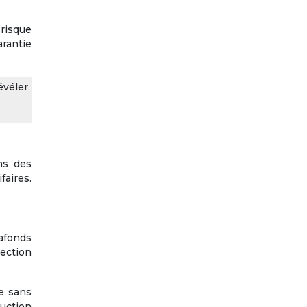
 risque
arantie
évéler
ns des
aires.
afonds
ection
ce sans
duction