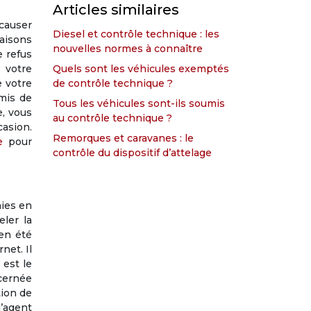
Articles similaires
 causer
Diesel et contrôle technique : les
raisons
nouvelles normes à connaître
e refus
 votre
Quels sont les véhicules exemptés
e votre
de contrôle technique ?
mis de
Tous les véhicules sont-ils soumis
e, vous
au contrôle technique ?
casion.
Remorques et caravanes : le
e
pour
contrôle du dispositif d’attelage
hies en
ler la
ien été
net. Il
 est le
ncernée
tion de
l’agent