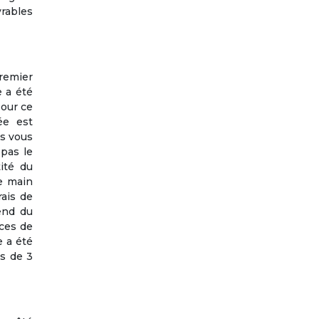
vrables
remier
e a été
Pour ce
ée est
us vous
 pas le
ité du
de main
rais de
end du
ces de
e a été
ns de 3