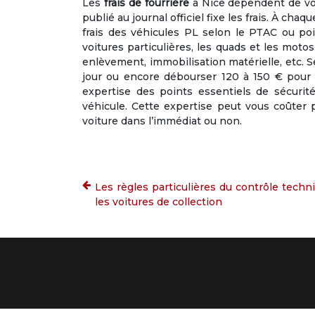
Les
frais de fourrière
à Nice dépendent de votr
publié au journal officiel fixe les frais. À cha
frais des véhicules PL selon le PTAC ou po
voitures particulières, les quads et les moto
enlèvement, immobilisation matérielle, etc. 
jour ou encore débourser 120 à 150 € pour 
expertise des points essentiels de sécurit
véhicule. Cette expertise peut vous coûter 
voiture dans l’immédiat ou non.
Les règles particulières du contrôle techn
les voitures de collection