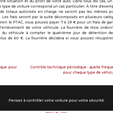
e situation et du profil de votre auto. Dans tous les cas, un
que type de voiture correspond un cas particulier. À titre d’exemp
ids totaux autorisés en charge ne seront pas les mêmes po
s. Les frais seront par la suite décomposés en plusieurs catég
Selon le PTAC, vous pouvez payer 7 à 29 € pour un frais de ga
l’enlèvement de votre véhicule. La fourrière de Nice ordon
é du véhicule à compter le quatrième jour de détention de
plus de 60 €. La fourrière décidera si vous pouvez récupére
ique pour
Contrôle technique périodique : quelle fréqu
pour chaque type de véhicu
Pensez à contrôler votre voiture pour votre sécurité.