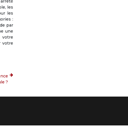
 arrêté
le, les
ur les
ories :
rde par
ne une
 votre
r votre
ence
le ?