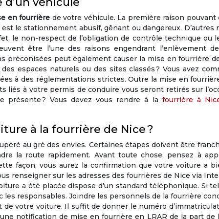
e d’un véhicule
e en fourrière
de votre véhicule. La première raison pouvant
e est le stationnement abusif, gênant ou dangereux. D’autres 
t, le non-respect de l’obligation de contrôle technique ou l
uvent être l’une des raisons engendrant l’enlèvement de
ions préconisées peut également causer la mise en fourrière d
, des espaces naturels ou des sites classés ? Vous avez com
iées à des réglementations strictes. Outre la mise en fourrièr
s liés à votre permis de conduire vous seront retirés sur l’oc
 se présente ? Vous devez vous rendre à la
fourrière à Nic
ure à la fourrière de Nice ?
upéré au gré des envies. Certaines étapes doivent être franc
dre la route rapidement. Avant toute chose, pensez à appe
tte façon, vous aurez la confirmation que votre voiture a b
us renseigner sur les adresses des fourrières de Nice via Inter
oiture a été placée dispose d’un standard téléphonique. Si tel
c les responsables. Joindre les personnels de la fourrière co
t de votre voiture. Il suffit de donner le numéro d’immatricula
z une notification de mise en fourrière en LRAR de la part de 