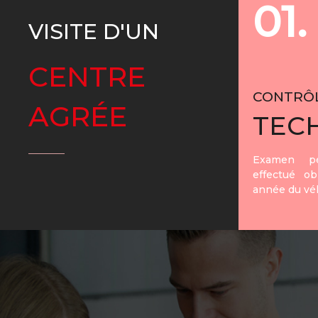
01.
VISITE D'UN
CENTRE
CONTRÔ
AGRÉE
TEC
Examen pé
effectué ob
année du véh