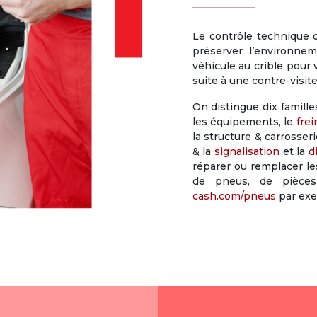
Le contrôle technique de
préserver l’environneme
véhicule au crible pour v
suite à une contre-visite
On distingue dix famille
les équipements, le
fre
la structure & carrosseri
& la
signalisation
et la
d
réparer ou remplacer le
de pneus, de pièce
cash.com/pneus
par exe