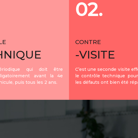
02.
LE
CONTRE
HNIQUE
-VISITE
riodique qui doit être
C’est une seconde visite ef
ligatoirement avant la 4e
le contrôle technique pour
icule, puis tous les 2 ans.
les défauts ont bien été rép